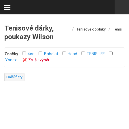
Tenisové dárky,
/
/
Tenisové doplňky
Tenis
poukazy Wilson
Značky
4on
Babolat
Head
TENISLIFE
Yonex
Zrušit výběr
Další filtry