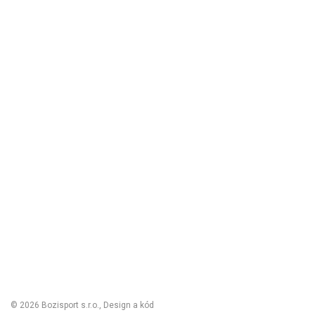
Obchodní podmínky
Reklamační řád
Vrácení zboží
Nastavení cookies
Kontakt
Odstoupení od smlouvy
Odhlásit se
© 2026 Bozisport s.r.o., Design a kód
Michal Kolínek