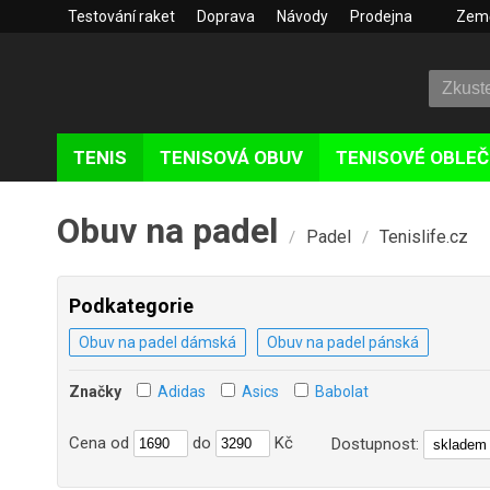
Testování raket
Doprava
Návody
Prodejna
Zem
TENIS
TENISOVÁ OBUV
TENISOVÉ OBLEČ
Obuv na padel
Padel
Tenislife.cz
/
/
Podkategorie
Obuv na padel dámská
Obuv na padel pánská
Značky
Adidas
Asics
Babolat
Cena
od
do
Kč
Dostupnost: