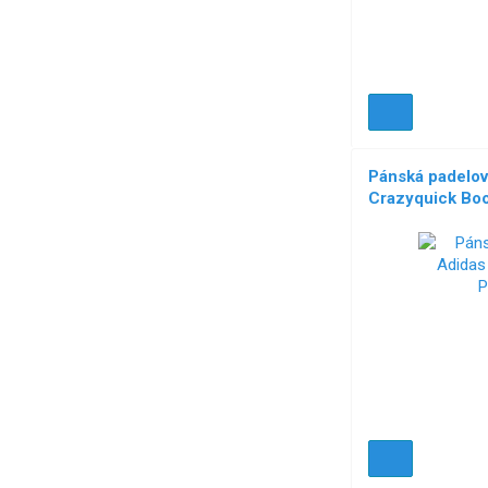
Pánská padelov
Crazyquick Bo