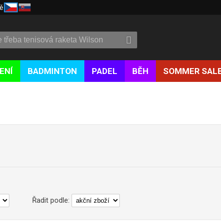
ě
ENÍ
BADMINTON
PADEL
BĚH
SOMMER SAL
Řadit podle: