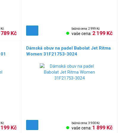
 Kč
běžná cena: 2 999 Kč
 789 Kč
2 199 Kč
vaše cena:
Dámská obuv na padel Babolat Jet Ritma
101
Women 31F21753-3024
 Kč
běžná cena: 3 900 Kč
 199 Kč
1 899 Kč
vaše cena: