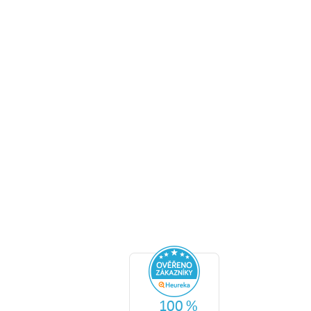
ní podmínky
ční řád
 zboží