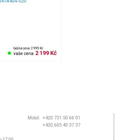
běžná cena: 2 999 Kč
2 199 Kč
vaše cena:
Obchod
Mobil:
+420 731 50 66 01
+420 605 40 37 37
Reklama
Vrácení
30-17.00