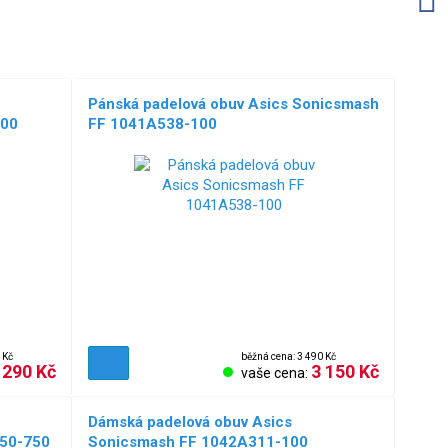
Pánská padelová obuv Asics Sonicsmash
300
FF 1041A538-100
NOVÉ!
 Kč
běžná cena: 3 490 Kč
 290 Kč
3 150 Kč
vaše cena:
Dámská padelová obuv Asics
550-750
Sonicsmash FF 1042A311-100