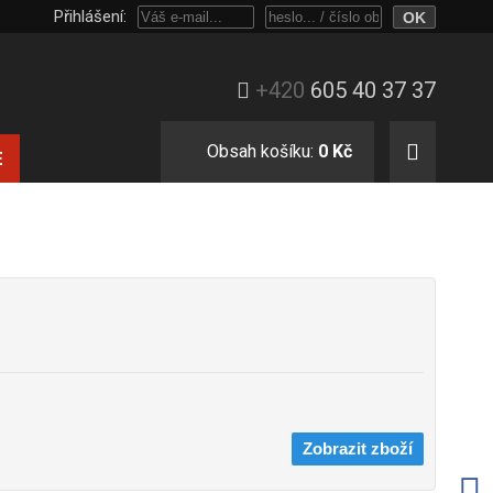
Přihlášení:
Přihlaste se heslem, nebo jen e-mailem a číslem objednávky.
+420
605 40 37 37
Obsah košíku:
0 Kč
E