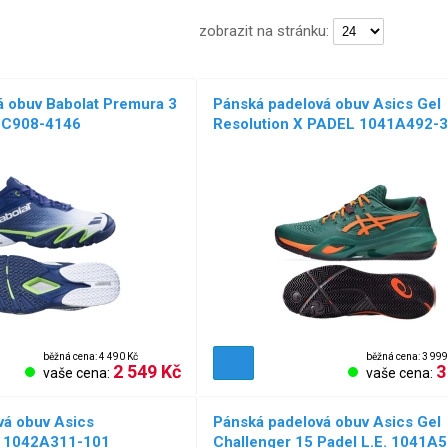
zobrazit na stránku:
á obuv Babolat Premura 3
Pánská padelová obuv Asics Gel
6C908-4146
Resolution X PADEL 1041A492-
NOVÉ!
běžná cena: 4 490 Kč
běžná cena: 3 999
2 549 Kč
3
vaše cena:
vaše cena:
á obuv Asics
Pánská padelová obuv Asics Gel
 1042A311-101
Challenger 15 Padel L.E. 1041A