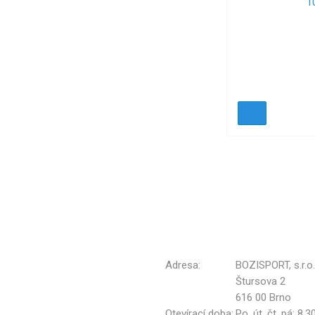
Adresa:
BOZISPORT, s.r.o.
Štursova 2
616 00 Brno
Otevírací doba:
Po, út, čt, pá: 8.