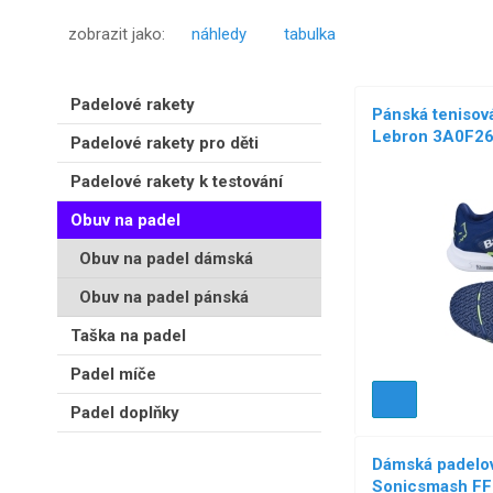
zobrazit jako:
náhledy
tabulka
Padelové rakety
Pánská tenisov
Lebron 3A0F2
Padelové rakety pro děti
Padelové rakety k testování
NOVÉ!
Obuv na padel
Obuv na padel dámská
Obuv na padel pánská
Taška na padel
Padel míče
Padel doplňky
Dámská padelov
Sonicsmash FF