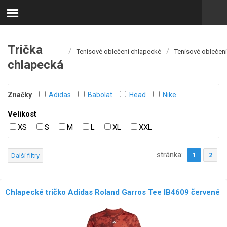
Trička
/
/
Tenisové oblečení chlapecké
Tenisové oblečení
chlapecká
Značky
Adidas
Babolat
Head
Nike
Velikost
XS
S
M
L
XL
XXL
stránka:
1
2
Další filtry
Chlapecké tričko Adidas Roland Garros Tee IB4609 červené