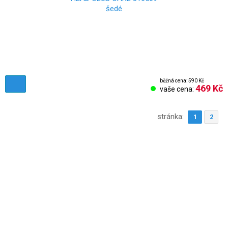
běžná cena: 590 Kč
469 Kč
vaše cena:
stránka:
1
2
Obchodní podmínky
Reklamační řád
Vrácení zboží
Nastavení cookies