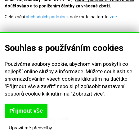
doúčtováno a to ponížením částky za vrácené zboží.
Celé znění
obchodních podmínek
naleznete na tomto
zde
Obchodní podmínky
Souhlas s používáním cookies
Reklamační řád
Vrácení zboží
Používáme soubory cookie, abychom vám poskytli co
Nastavení cookies
nejlepší online služby a informace. Můžete souhlasit se
Kontakt
shromažďováním všech cookies kliknutím na tlačítko
Odstoupení od smlouvy
"Přijmout vše a zavřít" nebo si přizpůsobit nastavení
Odhlásit se
souborů cookie kliknutím na "Zobrazit více".
Přijmout vše
© 2026 Bozisport s.r.o., Design a kód
Michal Kolínek
Upravit mé předvolby