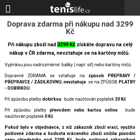
Doprava zdarma při nákupu nad 3299
Kč
Při nákupu zboží nad
3299 Kč
získáte dopravu na celý
nákup v ČR zdarma, nevztahuje se na kartóny míčů.
Vyjímkou jsou nadrozměrné balíky ( např. síť) nebo kartóny míčů.
Dopravné ZDRAMA se vztahuje na
způsob PŘEPRAVY /
PŘEPRAVCE / ZÁSILKOVNU
,
nevztahuje
se na ZPŮSOB
PLATBY
- DOBÍRKOU
.
Při způsobu platby
dobírkou
: bude naúčtován poplatek
30 Kč
Při způsobu platby
převodem nebo kartou online
: bude
naúčtován poplatek
0 Kč
Pokud bylo v objednávce, z níž zákazník zboží vrací, využito
poštovné zdarma a hodnota vráceného zboží snížila původní
cenu objednávky pod 3299 Kč,
bude poštovné zákazníkovi