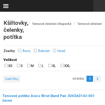
Kšiltovky,
/
/
Tenisové oblečení chlapecké
Tenisové oblečení
čelenky,
potítka
Značky
Asics
Babolat
Head
Velikost
XS
S
M
L
XL
XXL
stránka:
1
2
Další filtry
Tenisové potítko Asics Wrist Band Pair 3043A0143-001
černé