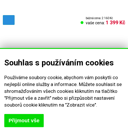
běžná cena: 2 160 Kč
1 399 Kč
vaše cena:
Souhlas s používáním cookies
Obchodní podmínky
Používáme soubory cookie, abychom vám poskytli co
nejlepší online služby a informace. Můžete souhlasit se
Reklamační řád
shromažďováním všech cookies kliknutím na tlačítko
Vrácení zboží
"Přijmout vše a zavřít" nebo si přizpůsobit nastavení
Nastavení cookies
souborů cookie kliknutím na "Zobrazit více".
Kontakt
Odstoupení od smlouvy
Přijmout vše
Odhlásit se