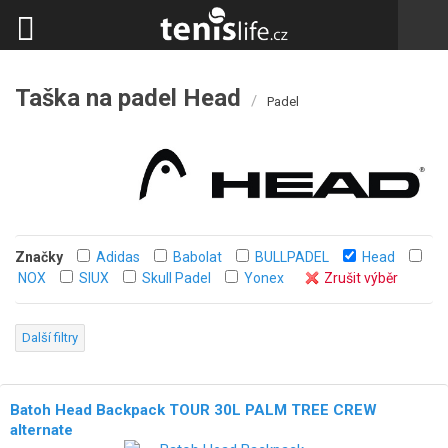
Taška na padel Head
/
Padel
Značky
Adidas
Babolat
BULLPADEL
Head
NOX
SIUX
Skull Padel
Yonex
Zrušit výběr
Další filtry
Batoh Head Backpack TOUR 30L PALM TREE CREW
alternate