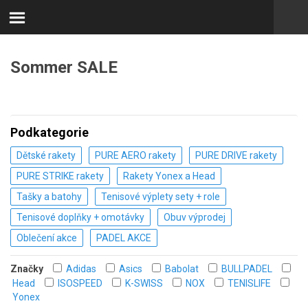
Sommer SALE
Podkategorie
Dětské rakety
PURE AERO rakety
PURE DRIVE rakety
PURE STRIKE rakety
Rakety Yonex a Head
Tašky a batohy
Tenisové výplety sety + role
Tenisové doplňky + omotávky
Obuv výprodej
Oblečení akce
PADEL AKCE
Značky
Adidas
Asics
Babolat
BULLPADEL
Head
ISOSPEED
K-SWISS
NOX
TENISLIFE
Yonex