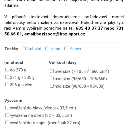
zdarma.
V případě testování doporučujeme požadovaný model
telefonicky nebo mailem zarezervovat.
Pokud nevíte jaký typ,
rádi Vám s výběrem poradíme na tel.
605 40 37 37 nebo 731
50 66 01, email:bozisport@bozisport.cz
Značky
Babolat
Head
Yonex
hmotnost
Velikost hlavy
do 270 g
2
2
oversize (> 105 in
, 660 cm
)
271 g - 305 g
mid plus (95/630 - 105/660)
306 g a více
mid size (90/600 - 95/630)
Vyvážení
vyvážení do hlavy (více jak 33,5 cm)
vyvážená na střed (32 – 33,5 cm)
vyvážení do rukojeti (méně jak 32 cm)