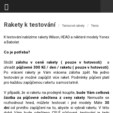
Rakety k testování
/
/
Tenisové rakety
Tenis
K testování nabízíme rakety Wilson, HEAD a některé modely Yonex
a Babolat.
Co je potřeba?
Složit
zálohu v ceně rakety ( pouze v hotovosti)
a
uhradit
půjčovné 300 Kč / den / raketu ( pouze v hotovosti)
.
Po vrácení rakety je Vám vrácena záloha zpět. Na jedno
testování je možné zapůjčit více raket. Podmínky půjčení platí
pro každou zapůjčenou
raketu samostatně.
V případě, že si raketu na prodejně koupíte,
bude Vám celková
částka za půjčovné odečtena z ceny rakety
. Nemusíte se
rozhodnout hned, můžete testovat i jiné modely. Máte
30
dní
od prvního zapůjčení na to, abyste si vybrali raketu. V této
době Vám bude odečteno CELÉ půjčovné, testování je tedy