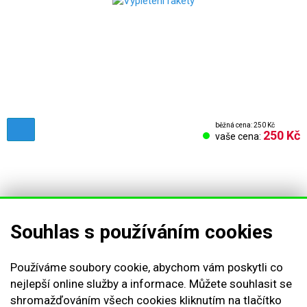
běžná cena: 250 Kč
250 Kč
vaše cena:
Souhlas s používáním cookies
Obchodní podmínky
Používáme soubory cookie, abychom vám poskytli co
Reklamační řád
nejlepší online služby a informace. Můžete souhlasit se
shromažďováním všech cookies kliknutím na tlačítko
Vrácení zboží