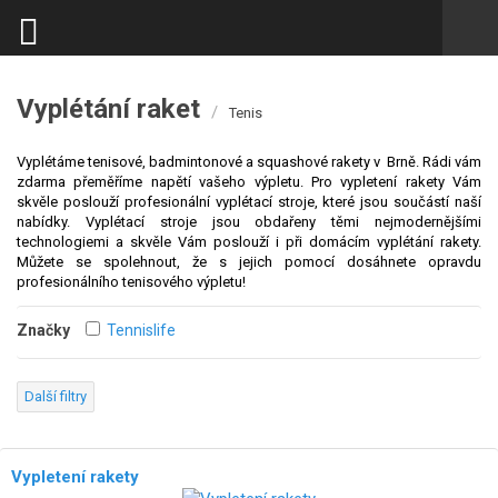
Vyplétání raket
/
Tenis
Vyplétáme tenisové, badmintonové a squashové rakety v Brně. Rádi vám
zdarma přeměříme napětí vašeho výpletu. Pro vypletení rakety Vám
skvěle poslouží profesionální vyplétací stroje, které jsou součástí naší
nabídky.
Vyplétací stroje jsou obdařeny těmi nejmodernějšími
technologiemi a skvěle Vám poslouží i při domácím vyplétání rakety.
Můžete se spolehnout, že s jejich pomocí dosáhnete opravdu
profesionálního tenisového výpletu!
Značky
Tennislife
Další filtry
Vypletení rakety