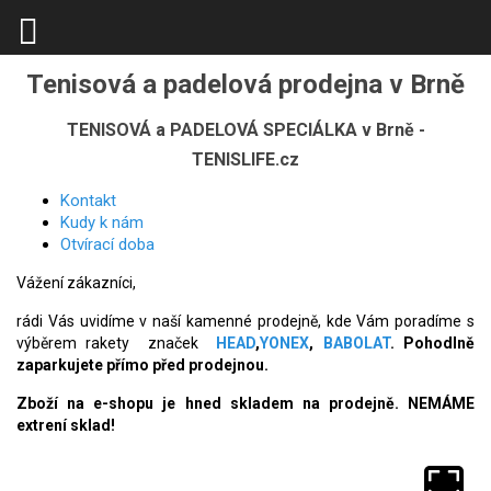
Tenisová a padelová prodejna v Brně
TENISOVÁ a PADELOVÁ SPECIÁLKA v Brně -
TENISLIFE.cz
Kontakt
Kudy k nám
Otvírací doba
Vážení zákazníci,
rádi Vás uvidíme v naší kamenné prodejně, kde Vám poradíme s
výběrem rakety značek
HEAD
,
YONEX
,
BABOLAT
. Pohodlně
zaparkujete přímo před prodejnou.
Zboží na e-shopu je hned skladem na prodejně. NEMÁME
extrení sklad!