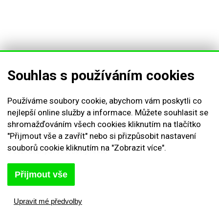
Obchodní podmínky
Reklamační řád
Vrácení zboží
Nastavení cookies
Souhlas s používáním cookies
Kontakt
Odstoupení od smlouvy
Používáme soubory cookie, abychom vám poskytli co
Odhlásit se
nejlepší online služby a informace. Můžete souhlasit se
shromažďováním všech cookies kliknutím na tlačítko
"Přijmout vše a zavřít" nebo si přizpůsobit nastavení
souborů cookie kliknutím na "Zobrazit více".
© 2026 Bozisport s.r.o., Design a kód
Michal Kolínek
Přijmout vše
Upravit mé předvolby