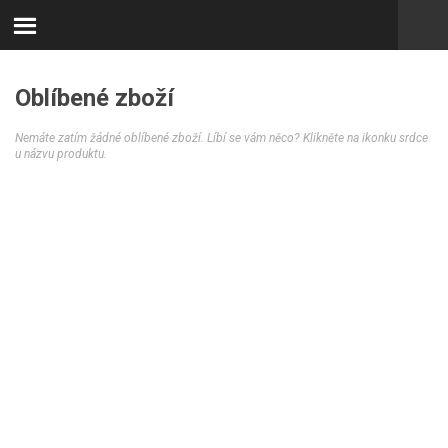
Oblíbené zboží
Nemáte zatím žádné oblíbené zboží. Líbí se vám něco? Klikněte na ikonku srdce
u názvu produktu.