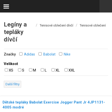
Legíny a
/
/
Tenisové oblečení dívčí
Tenisové oblečení
tepláky
dívčí
Značky
Adidas
Babolat
Nike
Velikost
XS
S
M
L
XL
XXL
Další filtry
Dětské tepláky Babolat Exercise Jogger Pant Jr 4JP1131-
4005 modré