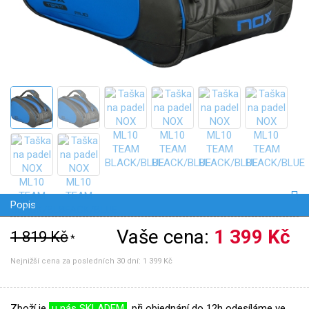
Popis
Vaše cena:
1 399 Kč
1 819 Kč
*
Nejnižší cena za posledních 30 dní:
1 399 Kč
Zboží je
u nás SKLADEM
, při objednání do 12h odesíláme ve