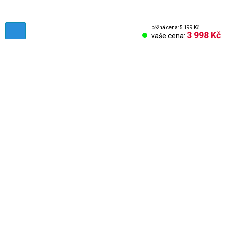
běžná cena: 5 199 Kč
3 998 Kč
vaše cena:
Obchodní podmínky
Reklamační řád
Vrácení zboží
Nastavení cookies
Kontakt
Odstoupení od smlouvy
Odhlásit se