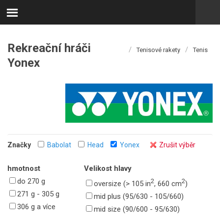
Rekreační hráči
/
/
Tenisové rakety
Tenis
Yonex
Značky
Babolat
Head
Yonex
Zrušit výběr
hmotnost
Velikost hlavy
do 270 g
2
2
oversize (> 105 in
, 660 cm
)
271 g - 305 g
mid plus (95/630 - 105/660)
306 g a více
mid size (90/600 - 95/630)