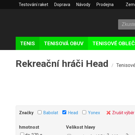
Testování raket
Doprava
Návody
Prodejna
Zem
TENIS
TENISOVÁ OBUV
TENISOVÉ OBLEČ
Rekreační hráči Head
Tenisové
/
Značky
Babolat
Head
Yonex
Zrušit výběr
hmotnost
Velikost hlavy
2
2