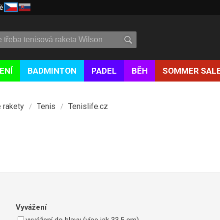
ě
ENÍ
BADMINTON
PADEL
BĚH
SOMMER SAL
 rakety
Tenis
Tenislife.cz
/
/
Vyvážení