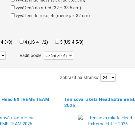
vyvážení do hlavy (více jak 33,5 cm)
vyvážená na střed (32 – 33,5 cm)
vyvážení do rukojeti (méně jak 32 cm)
 4 3/8)
4 (US 4 1/2)
5 (US 4 5/8)
Řadit podle:
zobrazit na stránku:
ta Head EXTREME TEAM
Tenisová raketa Head Extreme E
2026
NOVÉ!