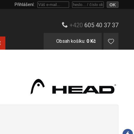
Přihlášení:
Přihlaste se heslem, nebo jen e-mailem a číslem objednávky.
+420
605 40 37 37
Obsah košíku:
0 Kč
E