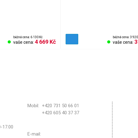
běžná cena: 6 130 Kč
běžná cena: 3 920
4 669 Kč
3
vaše cena:
vaše cena:
Obchod
Mobil:
+420 731 50 66 01
+420 605 40 37 37
Reklama
Vrácení
30-17.00
Nastave
E-mail:
bozisport@bozisport.cz
Kontakt