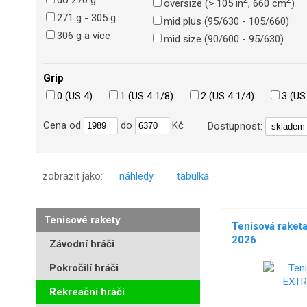
do 270 g
oversize (> 105 in
, 660 cm
)
271 g - 305 g
mid plus (95/630 - 105/660)
306 g a více
mid size (90/600 - 95/630)
Grip
0 (US 4)
1 (US 4 1/8)
2 (US 4 1/4)
3 (US
Cena
od
do
Kč
Dostupnost:
zobrazit jako:
náhledy
tabulka
Tenisové rakety
Tenisová rake
2026
Závodní hráči
Pokročilí hráči
NOVÉ!
Rekreační hráči