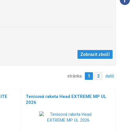
stránka:
1
2
další
LITE
Tenisová raketa Head EXTREME MP UL
2026
NOVÉ!