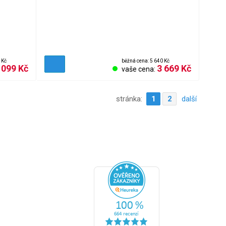
 Kč
běžná cena: 5 640 Kč
 099 Kč
3 669 Kč
vaše cena:
stránka:
1
2
další
ní podmínky
ční řád
 zboží
ní cookies