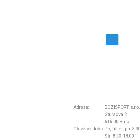
Adresa:
BOZISPORT, s.r.o.
Štursova 2
616 00 Brno
Otevírací doba:
Po, út, čt, pá: 8.
Stř: 8.30-18.00