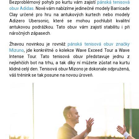
Bezproblémový pohyb po kurtu vám zajistí
pánská tenisová
obuv Adidas
. Nově vám nabízíme jedinečné modely Barricade
Clay určené pro hru na antukových kurtech nebo modely
Adizero Ubersonic, které se mohou pochlubit kvalitní
antukovou podrážkou. Tato obuv vám zajistí stabilitu i při
náročných zápasech.
Žhavou novinkou je rovněž
pánská tenisová obuv značky
Mizuno
, jde konkrétně o kolekce Wave Exceed Tour a Wave
Intense Tour. Tato tenisová obuv představuje jednu z
nejlehčích bot na trhu, a tak díky ní můžete zůstat na kurtu
klidně celý den. Tenisová obuv Mizono je dokonale odpružená,
váš trénink se tak posune na novou úroveň.