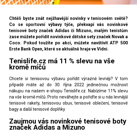
Chtěli byste znát nejžhavější novinky v tenisovém světě?
Co se sportovní výbavy týče, překvapí vás novinkové
tenisové boty značek Adidas či Mizuno, malým tenistům
zase můžete pořídit novinkové dětské sety značek Novak a
Coco. Pokud toužíte po akci, můžete navštívit ATP 500
Erste Bank Open, které se aktuálně hraje ve Vídni.
Tenislife.cz má 11 % slevu na vše
kromě míčů
Chcete si tenisovou výbavu pořídit výrazně levněji? V tom
případě máte až do 30. října 2022 jedinečnou možnost
nákupu na našem e-shopu Tenislife.cz. Nabízíme 11% slevu
na vše kromě míčů. Proto neváhejte a pořiďte si u nás levnější
tenisové rakety, tenisovou obuv, tenisové oblečení, tenisové
bagy a další tenisové doplňky.
Zaujmou vás novinkové tenisové boty
značek Adidas a Mizuno