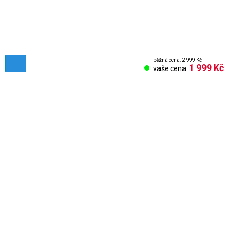
běžná cena: 2 999 Kč
1 999 Kč
vaše cena:
Obchodní podmínky
Reklamační řád
Vrácení zboží
Nastavení cookies
Kontakt