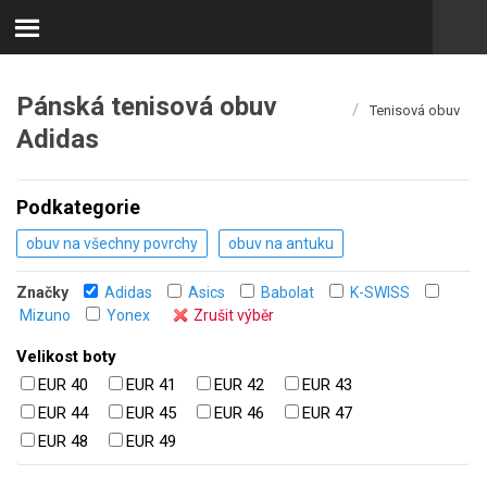
Pánská tenisová obuv
/
Tenisová obuv
Adidas
Podkategorie
obuv na všechny povrchy
obuv na antuku
Značky
Adidas
Asics
Babolat
K-SWISS
Mizuno
Yonex
Zrušit výběr
Velikost boty
EUR 40
EUR 41
EUR 42
EUR 43
EUR 44
EUR 45
EUR 46
EUR 47
EUR 48
EUR 49