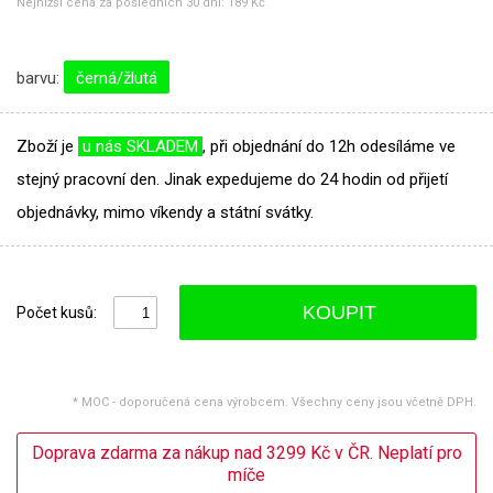
Nejnižší cena za posledních 30 dní:
189 Kč
barvu:
černá/žlutá
Zboží je
u nás SKLADEM
, při objednání do 12h odesíláme ve
stejný pracovní den. Jinak expedujeme do 24 hodin od přijetí
objednávky, mimo víkendy a státní svátky.
KOUPIT
Počet kusů:
* MOC - doporučená cena výrobcem. Všechny ceny jsou včetně DPH.
Doprava zdarma za nákup nad 3299 Kč v ČR. Neplatí pro
míče