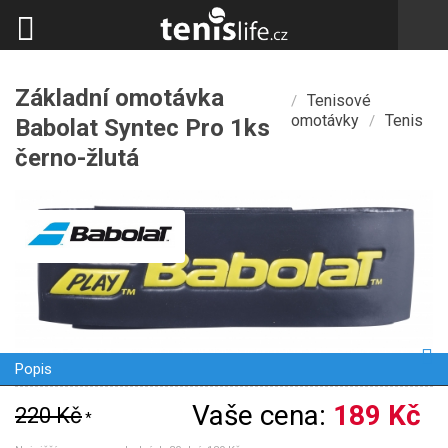
Základní omotávka
Tenisové
/
omotávky
Tenis
/
Babolat Syntec Pro 1ks
černo-žlutá
Popis
Vaše cena:
189 Kč
220 Kč
*