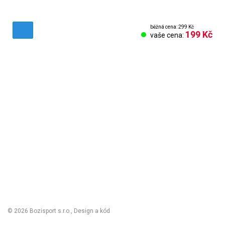
běžná cena: 299 Kč
199 Kč
vaše cena:
Obchodní podmínky
Reklamační řád
Vrácení zboží
Nastavení cookies
Kontakt
Odstoupení od smlouvy
Odhlásit se
© 2026 Bozisport s.r.o., Design a kód
Michal Kolínek