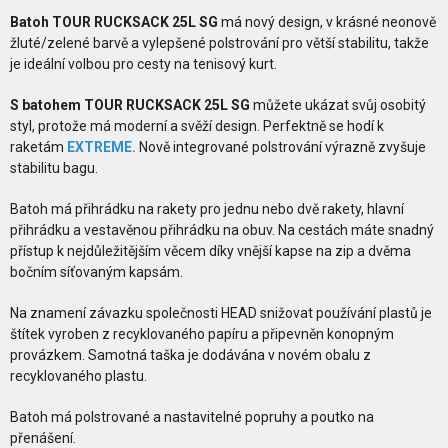
Batoh TOUR RUCKSACK 25L SG
má nový design, v krásné neonově
žluté/zelené barvě a vylepšené polstrování pro větší stabilitu, takže
je ideální volbou pro cesty na tenisový kurt.
S batohem TOUR RUCKSACK 25L SG
můžete ukázat svůj osobitý
styl, protože má moderní a svěží design. Perfektně se hodí k
raketám
EXTREME.
Nově integrované polstrování výrazně zvyšuje
stabilitu bagu.
Batoh má přihrádku na rakety pro jednu nebo dvě rakety, hlavní
přihrádku a vestavěnou přihrádku na obuv. Na cestách máte snadný
přístup k nejdůležitějším věcem díky vnější kapse na zip a dvěma
bočním síťovaným kapsám.
Na znamení závazku společnosti HEAD snižovat používání plastů je
štítek vyroben z recyklovaného papíru a připevněn konopným
provázkem. Samotná taška je dodávána v novém obalu z
recyklovaného plastu.
Batoh má polstrované a nastavitelné popruhy a poutko na
přenášení.