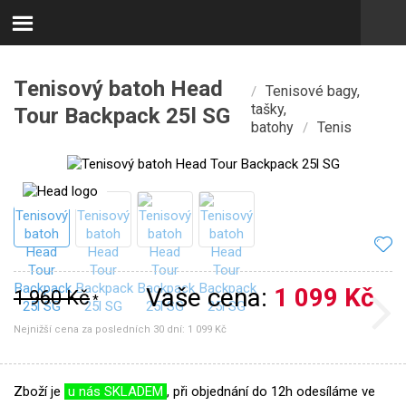
Tenisový batoh Head
Tenisové bagy,
/
tašky,
Tour Backpack 25l SG
batohy
Tenis
/
Vaše cena:
1 099 Kč
1 960 Kč
*
Nejnižší cena za posledních 30 dní:
1 099 Kč
Zboží je
u nás SKLADEM
, při objednání do 12h odesíláme ve