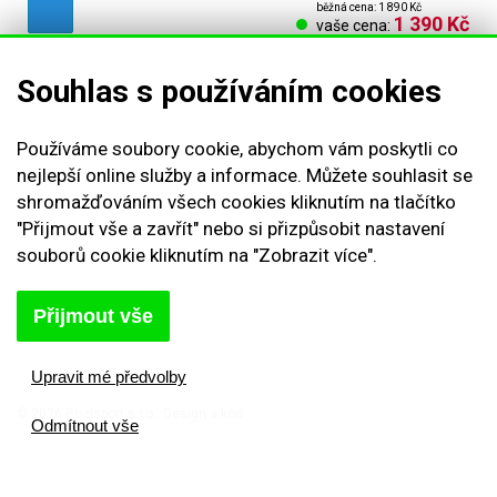
běžná cena: 1 890 Kč
1 390 Kč
vaše cena:
Souhlas s používáním cookies
Obchodní podmínky
Používáme soubory cookie, abychom vám poskytli co
Reklamační řád
nejlepší online služby a informace. Můžete souhlasit se
shromažďováním všech cookies kliknutím na tlačítko
Vrácení zboží
"Přijmout vše a zavřít" nebo si přizpůsobit nastavení
Nastavení cookies
souborů cookie kliknutím na "Zobrazit více".
Kontakt
Odstoupení od smlouvy
Přijmout vše
Odhlásit se
Upravit mé předvolby
© 2026 Bozisport s.r.o., Design a kód
Michal Kolínek
Odmítnout vše