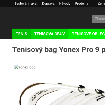
Testování raket
Doprava
Návody
Prodejna
Zem
TENIS
TENISOVÁ OBUV
TENISOVÉ OBLEČ
Tenisový bag Yonex Pro 9 