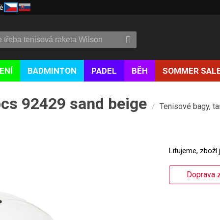
ě
ENÍ
BADMINTON
PADEL
BĚH
SOMMER SAL
pcs 92429 sand beige
Tenisové bagy, ta
/
Litujeme, zboží 
Doprava z