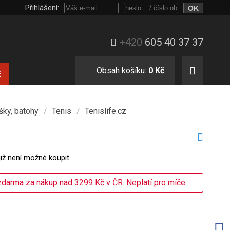
Přihlášení:
Přihlaste se heslem, nebo jen e-mailem a číslem objednávky.
+420
605 40 37 37
Obsah košíku:
0 Kč
E
šky, batohy
Tenis
Tenislife.cz
/
/
již není možné koupit.
darma za nákup nad 3299 Kč v ČR. Neplatí pro míče