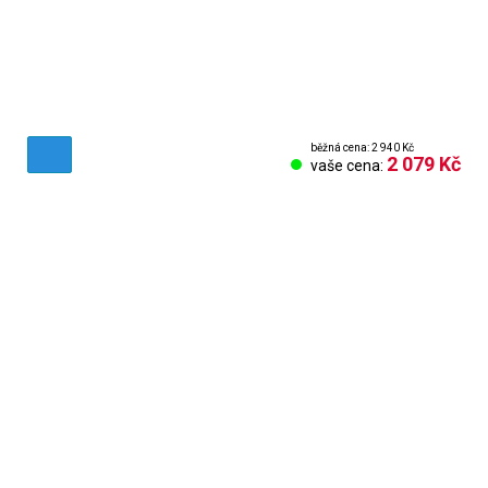
běžná cena: 2 940 Kč
2 079 Kč
vaše cena:
Obchodní podmínky
Reklamační řád
Vrácení zboží
Nastavení cookies
Kontakt
Odstoupení od smlouvy
Odhlásit se