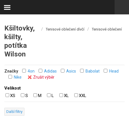
Kšiltovky,
/
/
Tenisové oblečení dívčí
Tenisové oblečení
kšilty,
potítka
Wilson
Značky
4on
Adidas
Asics
Babolat
Head
Nike
Zrušit výběr
Velikost
XS
S
M
L
XL
XXL
Další filtry