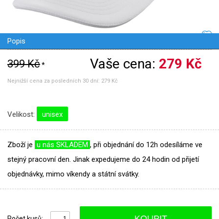
Popis
Vaše cena:
279 Kč
399 Kč
*
Nejnižší cena za posledních 30 dní:
279 Kč
Velikost:
unisex
Zboží je
u nás SKLADEM
, při objednání do 12h odesíláme ve
stejný pracovní den. Jinak expedujeme do 24 hodin od přijetí
objednávky, mimo víkendy a státní svátky.
KOUPIT
Počet kusů: