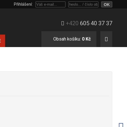
Přihlášení:
Přihlaste se heslem, nebo jen e-mailem a číslem objednávky.
+420
605 40 37 37
Obsah košíku:
0 Kč
E