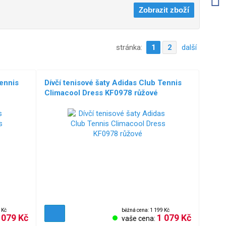
stránka:
1
2
další
Tennis
Dívčí tenisové šaty Adidas Club Tennis
Climacool Dress KF0978 růžové
 Kč
běžná cena: 1 199 Kč
 079 Kč
1 079 Kč
vaše cena: