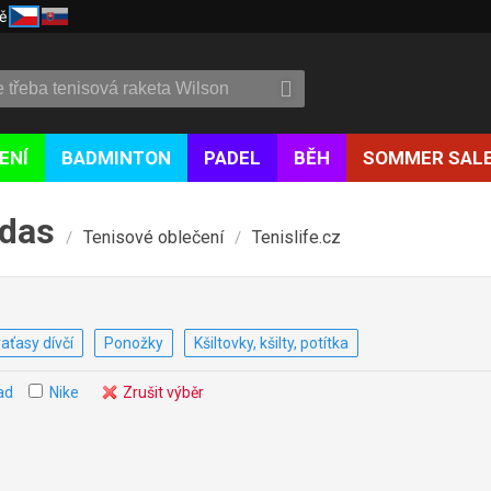
ě
ENÍ
BADMINTON
PADEL
BĚH
SOMMER SAL
idas
Tenisové oblečení
Tenislife.cz
/
/
aťasy dívčí
Ponožky
Kšiltovky, kšilty, potítka
ad
Nike
Zrušit výběr