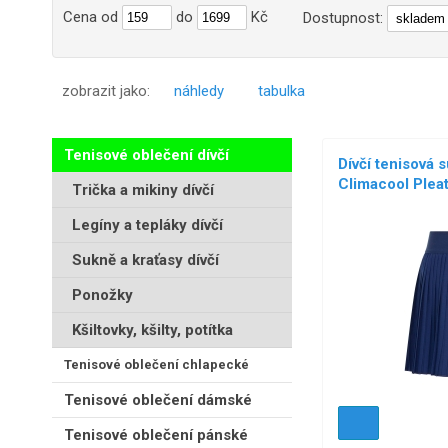
Cena
od
do
Kč
Dostupnost:
zobrazit jako:
náhledy
tabulka
Tenisové oblečení dívčí
Dívčí tenisová 
Climacool Plea
Trička a mikiny dívčí
Legíny a tepláky dívčí
Sukně a kraťasy dívčí
Ponožky
Kšiltovky, kšilty, potítka
Tenisové oblečení chlapecké
Tenisové oblečení dámské
Tenisové oblečení pánské