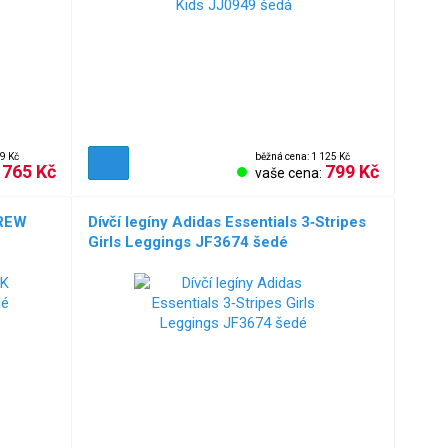
9 Kč
běžná cena: 1 125 Kč
765 Kč
799 Kč
:
vaše cena:
CREW
Dívčí legíny Adidas Essentials 3‑Stripes
Girls Leggings JF3674 šedé