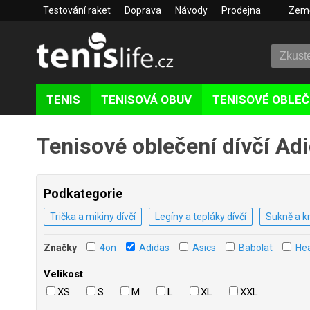
Testování raket
Doprava
Návody
Prodejna
Zem
TENIS
TENISOVÁ OBUV
TENISOVÉ OBLEČ
Tenisové oblečení dívčí Ad
Podkategorie
Trička a mikiny dívčí
Legíny a tepláky dívčí
Sukně a kr
Značky
4on
Adidas
Asics
Babolat
He
Velikost
XS
S
M
L
XL
XXL