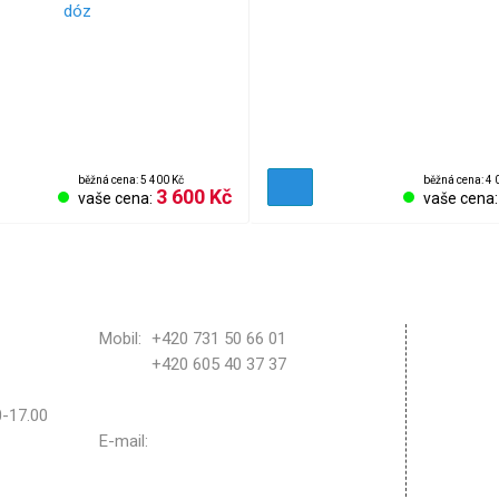
běžná cena: 5 400 Kč
běžná cena: 4 
3 600 Kč
vaše cena:
vaše cena
Obchod
Mobil:
+420 731 50 66 01
+420 605 40 37 37
Reklama
Vrácení
30-17.00
Nastave
E-mail:
bozisport@bozisport.cz
Kontakt
Odstoup