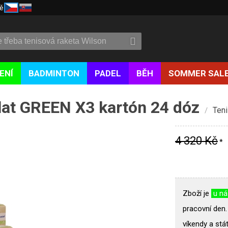
ě
ENÍ
BADMINTON
PADEL
BĚH
SOMMER SAL
lat GREEN X3 kartón 24 dóz
Ten
/
4 320 Kč
*
Zboží je
u n
pracovní den.
víkendy a stát