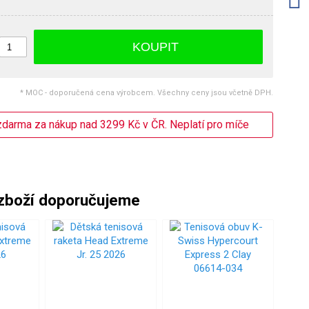
KOUPIT
* MOC - doporučená cena výrobcem. Všechny ceny jsou včetně DPH.
darma za nákup nad 3299 Kč v ČR. Neplatí pro míče
zboží doporučujeme