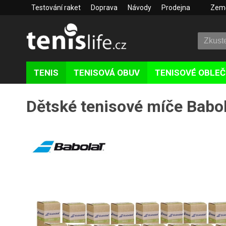
Testování raket
Doprava
Návody
Prodejna
Zem
TENIS
TENISOVÁ OBUV
TENISOVÉ OBLEČ
Dětské tenisové míče Babo