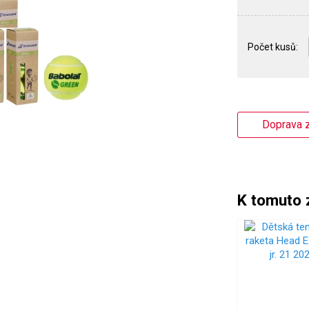
Počet kusů:
Doprava z
K tomuto 