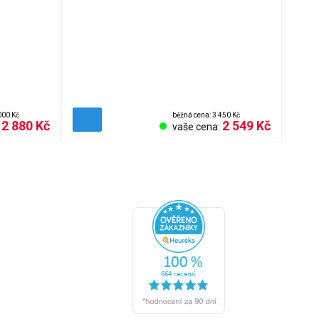
000 Kč
běžná cena: 3 450 Kč
2 880 Kč
2 549 Kč
:
vaše cena:
ní podmínky
ční řád
 zboží
ní cookies
ení od smlouvy