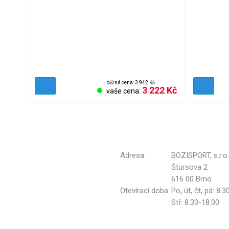
běžná cena: 3 942 Kč
3 222 Kč
vaše cena:
Adresa:
BOZISPORT, s.r.o.
Štursova 2
616 00 Brno
Otevírací doba:
Po, út, čt, pá: 8.
Stř: 8.30-18.00