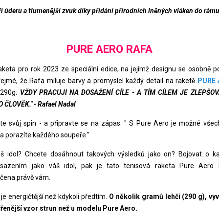
při úderu a tlumenější zvuk díky přidání přírodních lněných vláken do rám
PURE AERO RAFA
raketa pro rok 2023 ze speciální edice, na jejímž designu se osobně po
řejmé, že Rafa miluje barvy a promyslel každý detail na raketě
PURE 
 290g.
VŽDY PRACUJI NA DOSAŽENÍ CÍLE - A TÍM CÍLEM JE ZLEPŠO
 ČLOVĚK." - Rafael Nadal
te svůj spin - a připravte se na zápas. " S Pure Aero je možné všech
. a porazíte každého soupeře."
š idol? Chcete dosáhnout takových výsledků jako on? Bojovat o k
sazením jako váš idol, pak je tato tenisová raketa Pure Aero
čena právě vám.
je energičtější než kdykoli předtím.
O několik gramů lehčí (290 g), vy
vřenější vzor strun než u modelu Pure Aero.