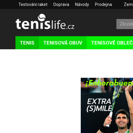
Testování raket
Doprava
Návody
Prodejna
Zem
TENIS
TENISOVÁ OBUV
TENISOVÉ OBLEČ