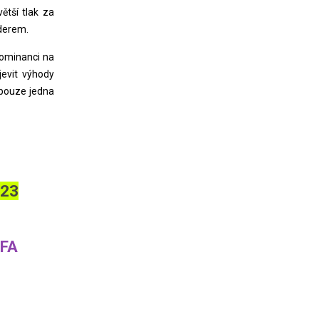
ětší tlak za
úderem.
dominanci na
evit výhody
 pouze jedna
023
FA