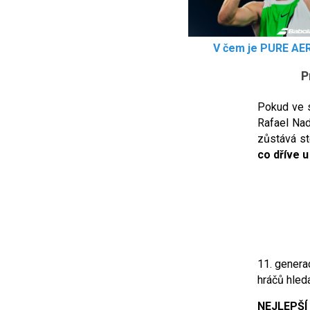
V čem je PURE AER
P
Pokud ve s
Rafael Nad
zůstává st
co dříve 
11. genera
hráčů hleda
NEJLEPŠÍ