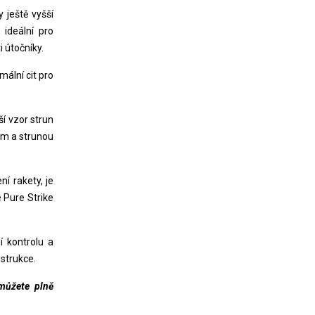
 ještě vyšší
 ideální pro
i útočníky.
mální cit pro
ší vzor strun
em a strunou
í rakety, je
e Pure Strike
í kontrolu a
strukce.
 můžete plně