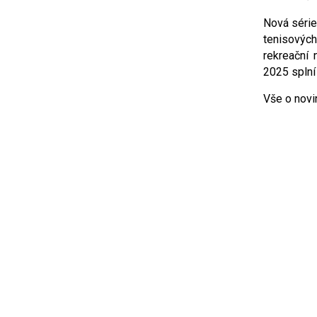
Nová séri
tenisových 
rekreační 
2025 splní
Vše o nov