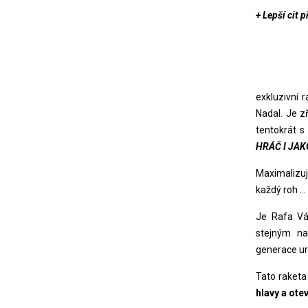
+ Lepší cit 
exkluzivní 
Nadal. Je z
tentokrát s
HRÁČ I JAKO
Maximalizuj
každý roh ..
Je Rafa Vá
stejným na
generace ur
Tato raketa 
hlavy a ote