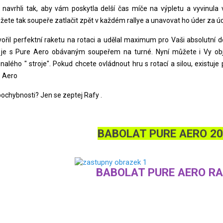
 navrhli tak, aby vám poskytla delší čas míče na výpletu a vyvinula v
ete tak soupeře zatlačit zpět v každém rallye a unavovat ho úder za 
vořil perfektní raketu na rotaci a udělal maximum pro Vaši absolutní 
 je s Pure Aero obávaným soupeřem na turné. Nyní můžete i Vy obj
nalého " stroje". Pokud chcete ovládnout hru s rotací a silou, existuje
e Aero
pochybnosti? Jen se zeptej Rafy .
BABOLAT PURE AERO 2
ABOLAT PURE AERO RA