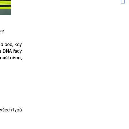
e?
d dob, kdy
le DNA řady
náší něco,
 všech typů