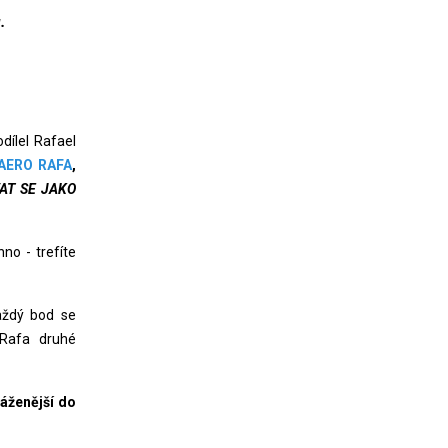
.
u
dílel Rafael
AERO RAFA
,
VAT SE JAKO
no - trefíte
aždý bod se
 Rafa druhé
váženější do