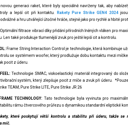
novou generaci raket, které byly speciálně navrženy tak, aby nabízely
roly a lepší cit při kontaktu.
Rakety Pure Strike GEN4 2024
jsou
odvážné a hru utvářející útočné hráče, stejně jako pro rychlé a hbité prot
Optimální filtrace vibrací díky přidání přírodních lněných vláken pro maxi
u. Len také produkuje tlumenější zvuk pro ještě lepší cit a kontrolu.
OL:
Frame String Interaction Control je technologie, která kombinuje už
ontrolu se systémem woofer, který prodlužuje dobu kontaktu mezi míčk
ak pocit z úderu.
FEEL:
Technologie SMAC, viskoelastický materiál integrovaný do složen
tivibrační systém, který zlepšuje pocit z míče a zvuk při úderu. *Pouz
rike TEAM, Pure Strike LITE, Pure Strike JR 26
FRAME TECHNOLOGY:
Tato technologie byla vyvinuta pro maximáln
tabilitu rámu čtvercového průřezu s dynamikou standardní eliptické kon
kety, které poskytují větší kontrolu a stabilitu při úderu, takže se
a míč.