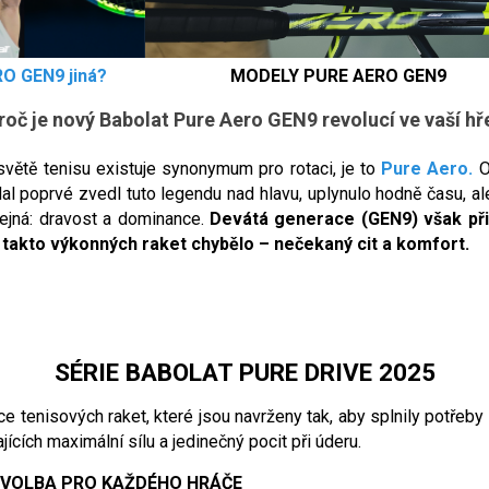
O GEN9 jiná?
MODELY PURE AERO GEN9
roč je nový Babolat Pure Aero GEN9 revolucí ve vaší hř
větě tenisu existuje synonymum pro rotaci, je to
Pure Aero.
O
al poprvé zvedl tuto legendu nad hlavu, uplynulo hodně času, a
ejná: dravost a dominance.
Devátá generace (GEN9) však při
u takto výkonných raket chybělo – nečekaný cit a komfort.
SÉRIE BABOLAT PURE DRIVE 2025
ce tenisových raket, které jsou navrženy tak, aby splnily potřeby
jících maximální sílu a jedinečný pocit při úderu.
 VOLBA PRO KAŽDÉHO HRÁČE