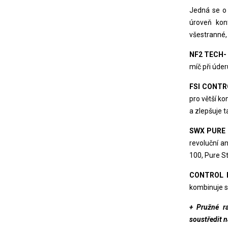
Jedná se o 
úroveň kont
všestranné, 
NF2 TECH-
míč při úder
FSI CONTR
pro větší k
a zlepšuje t
SWX PURE 
revoluční an
100, Pure St
CONTROL 
kombinuje s
+ Pružné ra
soustředit n