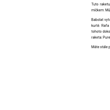
Tuto raketu
míčkem. Můž
Babolat vyt
kurtě.
Rafa
tohoto doko
raketa: Pur
Máte stále 
B