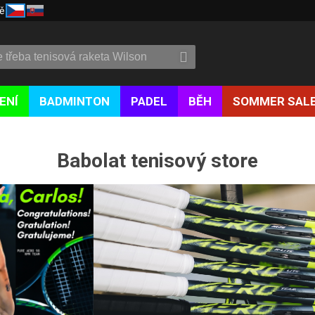
ě
ENÍ
BADMINTON
PADEL
BĚH
SOMMER SAL
Babolat tenisový store