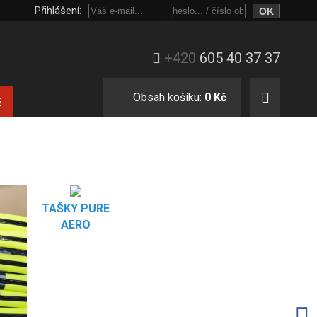
Přihlášení:
Přihlaste se heslem, nebo jen e-mailem a číslem objednávky.
+420
605 40 37 37
Obsah košíku:
0 Kč
E
TAŠKY PURE
AERO