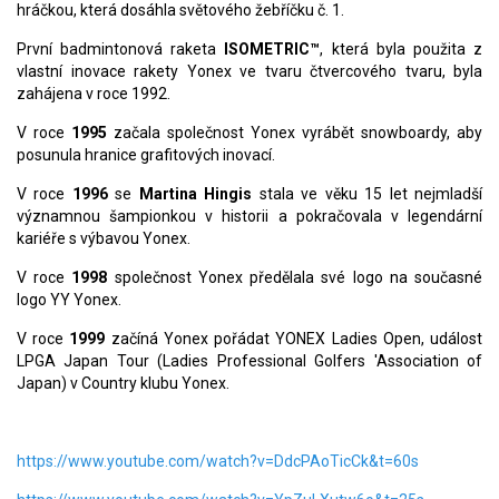
hráčkou, která dosáhla světového žebříčku č. 1.
První badmintonová raketa
ISOMETRIC™
, která byla použita z
vlastní inovace rakety Yonex ve tvaru čtvercového tvaru, byla
zahájena v roce 1992.
V roce
1995
začala společnost Yonex vyrábět snowboardy, aby
posunula hranice grafitových inovací.
V roce
1996
se
Martina Hingis
stala ve věku 15 let nejmladší
významnou šampionkou v historii a pokračovala v legendární
kariéře s výbavou Yonex.
V roce
1998
společnost Yonex předělala své logo na současné
logo YY Yonex.
V roce
1999
začíná Yonex pořádat YONEX Ladies Open, událost
LPGA Japan Tour (Ladies Professional Golfers 'Association of
Japan) v Country klubu Yonex.
https://www.youtube.com/watch?v=DdcPAoTicCk&t=60s