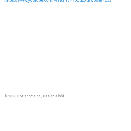
https://www.youtube.com/watch?v=YpZuLXutw6o&t=25s
Obchodní podmínky
Reklamační řád
Vrácení zboží
Nastavení cookies
Kontakt
Odstoupení od smlouvy
Odhlásit se
© 2026 Bozisport s.r.o., Design a kód
Michal Kolínek