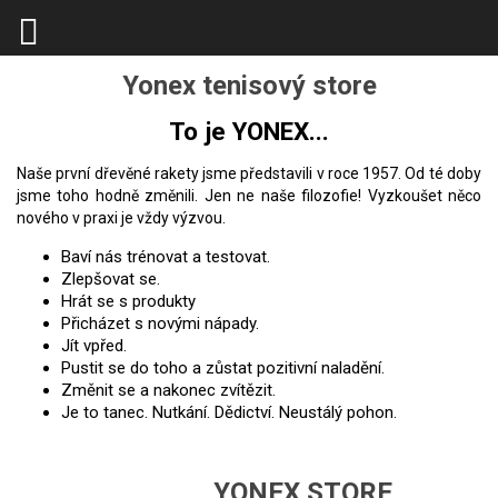
Yonex tenisový store
To je YONEX...
Naše první dřevěné rakety jsme představili v roce 1957. Od té doby
jsme toho hodně změnili. Jen ne naše filozofie! Vyzkoušet něco
nového v praxi je vždy výzvou.
Baví nás trénovat a testovat.
Zlepšovat se.
Hrát se s produkty
Přicházet s novými nápady.
Jít vpřed.
Pustit se do toho a zůstat pozitivní naladění.
Změnit se a nakonec zvítězit.
Je to tanec. Nutkání. Dědictví. Neustálý pohon.
YONEX STORE