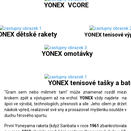
YONEX VCORE
X dětské rakety
YONEX tenisové výp
YONEX omotávky
ONEX tenisové tašky a bato
"Gram sem nebo milimetr tam" může znamenat rozdíl mezi
krokem zpět a výstupem až na vrchol.
YONEX
vždy najdete na
špici ve výrobě, technologiích, přesnosti a síle. Jeho cílem je držet
náskok vpřed, realizovat své sny a prosazovat myšlenku soutěže v
duchu férového sportu.
První Yoneyama raketa (když Sanbata v roce
1961
zbankrotovala