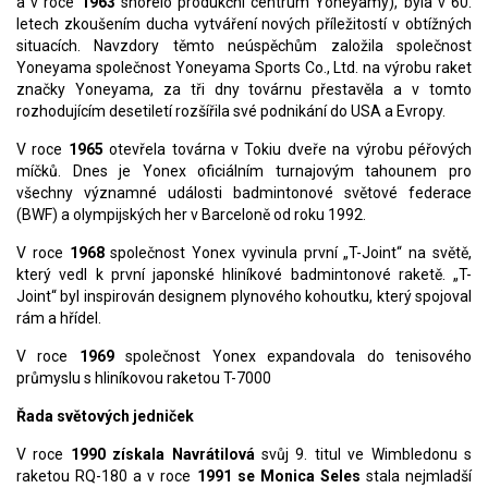
a v roce
1963
shořelo produkční centrum Yoneyamy), byla v 60.
letech zkoušením ducha vytváření nových příležitostí v obtížných
situacích. Navzdory těmto neúspěchům založila společnost
Yoneyama společnost Yoneyama Sports Co., Ltd. na výrobu raket
značky Yoneyama, za tři dny továrnu přestavěla a v tomto
rozhodujícím desetiletí rozšířila své podnikání do USA a Evropy.
V roce
1965
otevřela továrna v Tokiu dveře na výrobu péřových
míčků. Dnes je Yonex oficiálním turnajovým tahounem pro
všechny významné události badmintonové světové federace
(BWF) a olympijských her v Barceloně od roku 1992.
V roce
1968
společnost Yonex vyvinula první „T-Joint“ na světě,
který vedl k první japonské hliníkové badmintonové raketě. „T-
Joint“ byl inspirován designem plynového kohoutku, který spojoval
rám a hřídel.
V roce
1969
společnost Yonex expandovala do tenisového
průmyslu s hliníkovou raketou T-7000
Řada světových jedniček
V roce
1990 získala Navrátilová
svůj 9. titul ve Wimbledonu s
raketou RQ-180 a v roce
1991 se Monica Seles
stala nejmladší