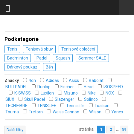
Podkategorie
Tenis
Tenisová obuv
Tenisové oblečení
Badminton
Padel
Squash
Sommer SALE
Dárkový poukaz
Běh
Značky
4on
Adidas
Asics
Babolat
BULLPADEL
Dunlop
Fischer
Head
ISOSPEED
K-SWISS
Luxilon
Mizuno
Nike
NOX
SIUX
Skull Padel
Slazenger
Solinco
TECNIFIBRE
TENISLIFE
Tennislife
Toalson
Tourna
Tretorn
Weiss Cannon
Wilson
Yonex
stránka:
...
1
2
59
Další filtry