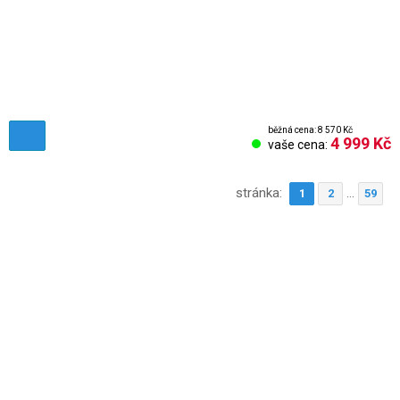
běžná cena: 8 570 Kč
4 999 Kč
vaše cena:
stránka:
...
1
2
59
Obchodní podmínky
Reklamační řád
Vrácení zboží
Nastavení cookies