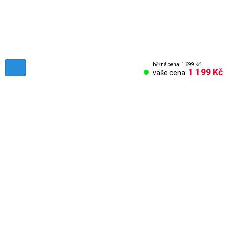
běžná cena: 1 699 Kč
1 199 Kč
vaše cena:
Obchodní podmínky
Reklamační řád
Vrácení zboží
Nastavení cookies
Kontakt