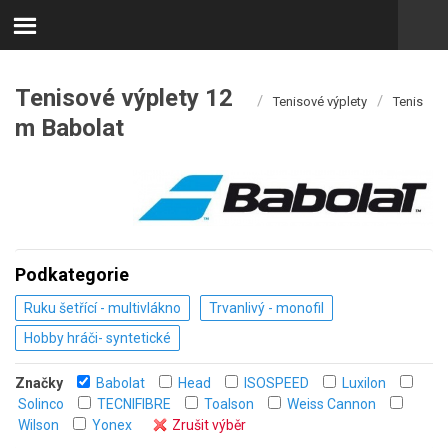
Tenisové výplety 12
/
/
Tenisové výplety
Tenis
m Babolat
Podkategorie
Ruku šetřící - multivlákno
Trvanlivý - monofil
Hobby hráči- syntetické
Značky
Babolat
Head
ISOSPEED
Luxilon
Solinco
TECNIFIBRE
Toalson
Weiss Cannon
Wilson
Yonex
Zrušit výběr