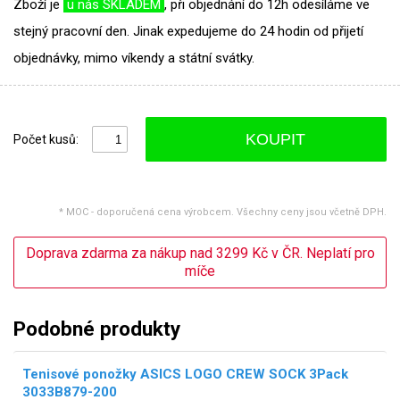
Zboží je
u nás SKLADEM
, při objednání do 12h odesíláme ve
stejný pracovní den. Jinak expedujeme do 24 hodin od přijetí
objednávky, mimo víkendy a státní svátky.
KOUPIT
Počet kusů:
* MOC - doporučená cena výrobcem. Všechny ceny jsou včetně DPH.
Doprava zdarma za nákup nad 3299 Kč v ČR. Neplatí pro
míče
Podobné produkty
Tenisové ponožky ASICS LOGO CREW SOCK 3Pack
3033B879-200