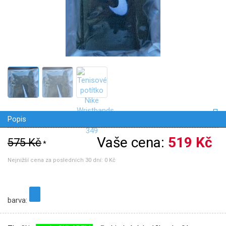
Popis
Vaše cena:
519 Kč
575 Kč
*
Nejnižší cena za posledních 30 dní:
0 Kč
barva: