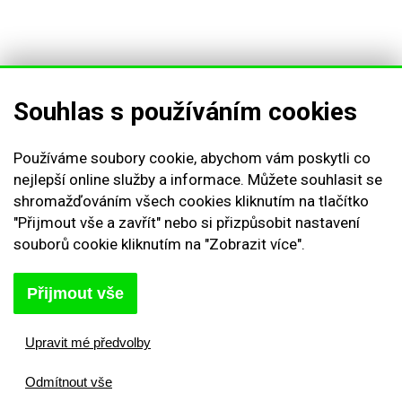
Souhlas s používáním cookies
Používáme soubory cookie, abychom vám poskytli co
nejlepší online služby a informace. Můžete souhlasit se
Obchodní podmínky
shromažďováním všech cookies kliknutím na tlačítko
Reklamační řád
"Přijmout vše a zavřít" nebo si přizpůsobit nastavení
souborů cookie kliknutím na "Zobrazit více".
Vrácení zboží
Nastavení cookies
Kontakt
Přijmout vše
Odstoupení od smlouvy
Odhlásit se
Upravit mé předvolby
Odmítnout vše