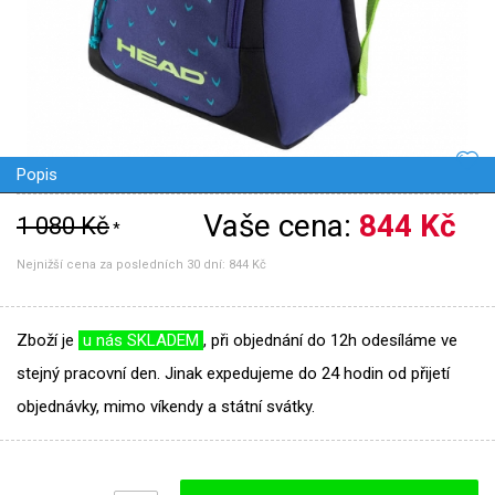
Popis
Vaše cena:
844 Kč
1 080 Kč
*
Nejnižší cena za posledních 30 dní:
844 Kč
Zboží je
u nás SKLADEM
, při objednání do 12h odesíláme ve
stejný pracovní den. Jinak expedujeme do 24 hodin od přijetí
objednávky, mimo víkendy a státní svátky.