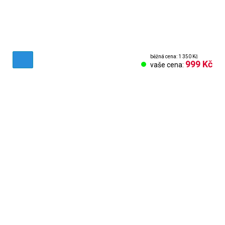
běžná cena: 1 350 Kč
999 Kč
vaše cena:
Obchodní podmínky
Reklamační řád
Vrácení zboží
Nastavení cookies
Kontakt
Odstoupení od smlouvy
Odhlásit se