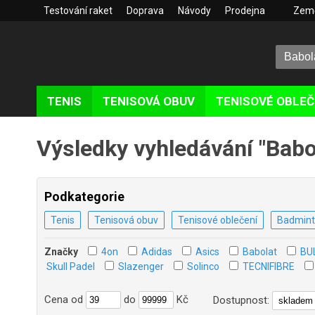
Testování raket
Doprava
Návody
Prodejna
Zem
TENIS
TENISOVÁ OBUV
TENISOVÉ OBLEČ
Výsledky vyhledávání "Babol
Podkategorie
Tenis
Tenisová obuv
Tenisové oblečení
Badmin
Značky
4on
Adidas
Asics
Babolat
BU
Skull Padel
Slazenger
Solinco
TECNIFIBRE
Cena
od
do
Kč
Dostupnost: