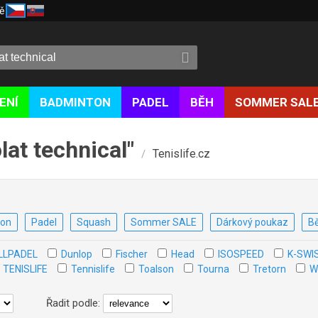
ě
ENÍ
BADMINTON
PADEL
BĚH
SOMMER SAL
at technical"
Tenislife.cz
/
ton
Padel
Squash
Sommer SALE
Dárkový poukaz
B
LLPADEL
Dunlop
Fischer
Head
ISOSPEED
K-SWI
TENISLIFE
Tennislife
Toalson
Tourna
Tretorn
W
Řadit podle: