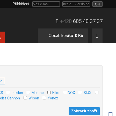
Přihlášení:
Přihlaste se heslem, nebo jen e-mailem a číslem objednávky.
+420
605 40 37 37
Obsah košíku:
0 Kč
E
ěh
SS
Luxilon
Mizuno
Nike
NOX
SIUX
eiss Cannon
Wilson
Yonex