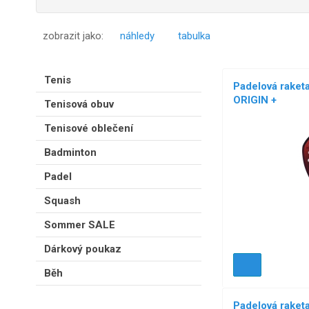
zobrazit jako:
náhledy
tabulka
Tenis
Padelová rake
ORIGIN +
Tenisová obuv
Tenisové oblečení
NOVÉ!
Badminton
Padel
Squash
Sommer SALE
Dárkový poukaz
Běh
Padelová rake