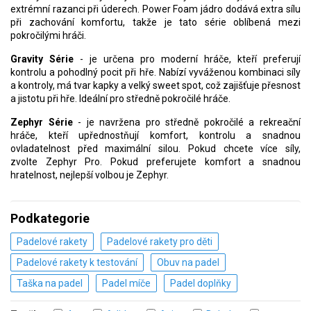
extrémní razanci při úderech. Power Foam jádro dodává extra sílu
při zachování komfortu, takže je tato série oblíbená mezi
pokročilými hráči.
Gravity Série
- je určena pro moderní hráče, kteří preferují
kontrolu a pohodlný pocit při hře. Nabízí vyváženou kombinaci síly
a kontroly, má tvar kapky a velký sweet spot, což zajišťuje přesnost
a jistotu při hře. Ideální pro středně pokročilé hráče.
Zephyr Série
- je navržena pro středně pokročilé a rekreační
hráče, kteří upřednostňují komfort, kontrolu a snadnou
ovladatelnost před maximální silou. Pokud chcete více síly,
zvolte Zephyr Pro. Pokud preferujete komfort a snadnou
hratelnost, nejlepší volbou je Zephyr.
Podkategorie
Padelové rakety
Padelové rakety pro děti
Padelové rakety k testování
Obuv na padel
Taška na padel
Padel míče
Padel doplňky