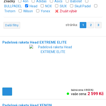
Značky
4on
Adidas
Asics
Babolat
BULLPADEL
Head
NOX
SIUX
Skull Padel
Tretorn
Wilson
Yonex
Zrušit výběr
stránka:
1
2
3
Další filtry
Padelová raketa Head EXTREME ELITE
běžná cena: 4 800 Kč
2 599 Kč
vaše cena:
Padelová raketa Head XENON