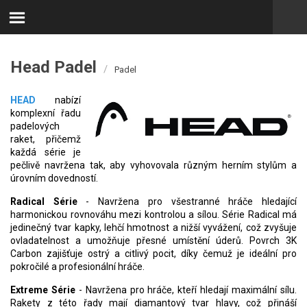
Head Padel
/
Padel
HEAD
nabízí
komplexní řadu
padelových
raket, přičemž
každá série je
pečlivě navržena tak, aby vyhovovala různým herním stylům a
úrovním dovedností.
Radical Série
- Navržena pro všestranné hráče hledající
harmonickou rovnováhu mezi kontrolou a sílou. Série Radical má
jedinečný tvar kapky, lehčí hmotnost a nižší vyvážení, což zvyšuje
ovladatelnost a umožňuje přesné umístění úderů. Povrch 3K
Carbon zajišťuje ostrý a citlivý pocit, díky čemuž je ideální pro
pokročilé a profesionální hráče.
Extreme Série
- Navržena pro hráče, kteří hledají maximální sílu.
Rakety z této řady mají diamantový tvar hlavy, což přináší